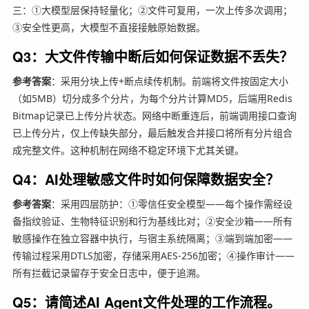
三：①大模型层保持轻量化；②文件可复用，一次上传多次调用；
③安全性更高，大模型不直接接触原始数据。
Q3：大文件传输中断后如何保证数据不丢失？
参考答案
：采用分块上传+断点续传机制。前端将文件按固定大小
（如5MB）切分成多个分片，为每个分片计算MD5，后端用Redis
Bitmap记录已上传分片状态。网络中断重连后，前端调用接口查询
已上传分片，仅上传缺失部分，最后触发合并接口将所有分片组合
成完整文件。这种机制在网络不稳定环境下尤其关键。
Q4：AI处理敏感文件时如何保障数据安全？
参考答案
：采用四层防护：①零信任安全模型——每个操作需经设
备指纹验证、生物特征识别和行为基线比对；②安全沙箱——所有
敏感操作在独立容器中执行，与宿主系统隔离；③端到端加密——
传输过程采用DTLS加密，存储采用AES-256加密；④操作审计——
所有拦截记录留存于安全日志中，便于追溯。
Q5：请简述AI Agent文件处理的工作流程。