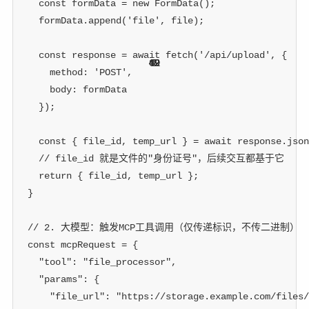
const
 formData 
=
new
FormData
(
)
;
  formData
.
append
(
'file'
,
 file
)
;
const
 response 
=
await
fetch
(
'/api/upload'
,
{
62
12
12
19
42
49
19
49
2
1
5
method
:
'POST'
,
body
:
 formData
}
)
;
const
{
 file_id
,
 temp_url 
}
=
await
 response
.
json
// file_id 就是文件的"身份证号"，后续交互都基于它
return
{
 file_id
,
 temp_url 
}
;
}
// 2. 大模型：触发MCP工具调用（仅传递标识，不传二进制）
const
 mcpRequest 
=
{
"tool"
:
"file_processor"
,
"params"
:
{
"file_url"
:
"https://storage.example.com/files/