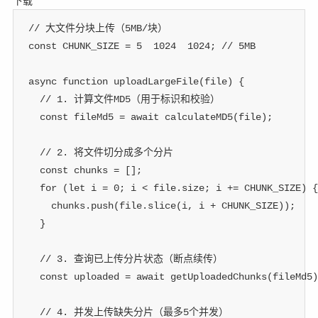
下载
// 大文件分块上传（5MB/块）
const
CHUNK_SIZE
=
5
1024
1024
;
// 5MB
async
function
uploadLargeFile
(
file
)
{
// 1. 计算文件MD5（用于标识和校验）
const
 fileMd5 
=
await
calculateMD5
(
file
)
;
// 2. 将文件切分成多个分片
const
 chunks 
=
[
]
;
for
(
let
 i 
=
0
;
 i 
<
 file
.
size
;
 i 
+=
CHUNK_SIZE
)
{
    chunks
.
push
(
file
.
slice
(
i
,
 i 
+
CHUNK_SIZE
)
)
;
}
// 3. 查询已上传分片状态（断点续传）
const
 uploaded 
=
await
getUploadedChunks
(
fileMd5
)
// 4. 并发上传缺失分片（最多5个并发）