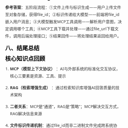
参考答案
：五阶段流程：①文件上传与标识生成——用户上传文件
至对象存储，获得file_id；②标识传递给大模型——前端将file_id
嵌入用户消息；③大模型触发MCP工具调用——解析用户意图，决
定调用哪个工具；④MCP工具下载并处理——通过file_url下载文
件，调用后端处理接口；⑤结果回传——将处理结果返回给用户。
八、结尾总结
核心知识点回顾
MCP（模型上下文协议）
：AI与外部系统的标准化交互协议，
核心三要素是资源、工具、提示
RAG（检索增强生成）
：通过检索知识库增强AI回答质量的技
术架构
二者关系
：MCP是“通道”，RAG是“策略”；MCP解决交互方式，
RAG解决信息来源
文件标识传递机制
：通过file_id而非二进制文件完成跨系统协