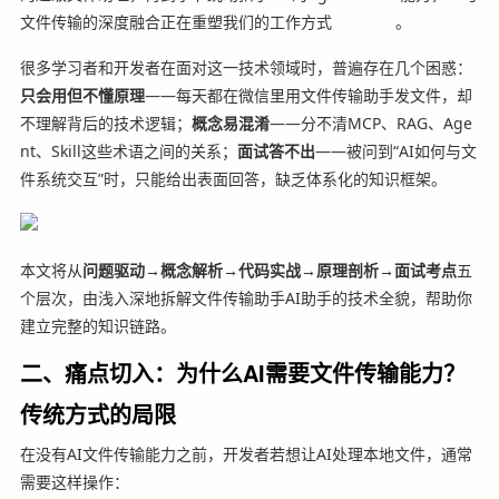
文件传输的深度融合正在重塑我们的工作方式
。
很多学习者和开发者在面对这一技术领域时，普遍存在几个困惑：
只会用但不懂原理
——每天都在微信里用文件传输助手发文件，却
不理解背后的技术逻辑；
概念易混淆
——分不清MCP、RAG、Age
nt、Skill这些术语之间的关系；
面试答不出
——被问到“AI如何与文
件系统交互”时，只能给出表面回答，缺乏体系化的知识框架。
本文将从
问题驱动→概念解析→代码实战→原理剖析→面试考点
五
个层次，由浅入深地拆解文件传输助手AI助手的技术全貌，帮助你
建立完整的知识链路。
二、痛点切入：为什么AI需要文件传输能力？
传统方式的局限
在没有AI文件传输能力之前，开发者若想让AI处理本地文件，通常
需要这样操作：