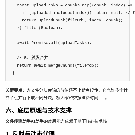
const
 uploadTasks 
=
 chunks
.
map
(
(
chunk
,
 index
)
=>
if
(
uploaded
.
includes
(
index
)
)
return
null
;
//
return
uploadChunk
(
fileMd5
,
 index
,
 chunk
)
;
}
)
.
filter
(
Boolean
)
;
await
 Promise
.
all
(
uploadTasks
)
;
// 5. 触发合并
return
await
mergeChunks
(
fileMd5
)
;
}
关键要点
：大文件分块传输的价值远不止断点续传，它允许多个计
算节点并行下载不同分块，极大缩短数据准备时间
。
六、底层原理与技术支撑
文件传输助手AI助手
的底层能力依赖于以下核心技术栈：
1. 反射与动态代理