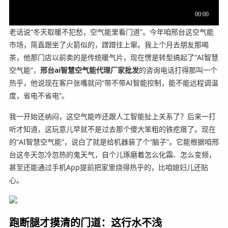
老话说“冬天取暖不犯愁，空气能里看门道”。今年咱邢台这空气能
市场，简直跟坐了火箭似的，蹭蹭往上窜。我上个月去朋友那喝
茶，他那门店以前卖的是传统暖气片，现在愣是转型搞起了“AI智慧
空气能”，
邢台ai智慧空气能代理厂家批发
的咨询电话打得那叫一个
热乎，他说现在客户张嘴就问“带不带AI智能控制，能不能远程调温
度，省电不省电”。
我一开始还纳闷，这空气能咋还跟人工智能扯上关系了？后来一打
听才知道，这玩意儿早就不是过去那个傻大笨粗的铁疙瘩了。现在
的“AI智慧空气能”，说白了就是给机器装了个“脑子”。它能根据咱邢
台这冬天忽冷忽热的鬼天气，自个儿琢磨着怎么化霜、怎么变频，
甚至还能通过手机App提前把家里烧得热乎的，比咱媳妇儿还贴
心。
跑断腿才摸清的门道：这行水不浅