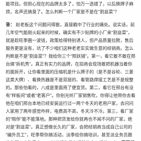
能项目。但担心现在的品牌太多了，怕万一选错了，以后换牌子麻
烦，名声还搞臭了。怎么判断一个厂家是不是在“割韭菜”？
答：
赵老板这个问题问得狠，直接戳中了行业的痛处。说实话，前
几年空气能刚火起来的时候，确实有不少贴牌的小厂来“割韭菜”，
就是趁旺季圈一波钱，政策给得特别诱人，但产品质量拉胯，售后
服务更是没有，坑了不少咱们这种老老实实做生意的经销商。怎么
判断是不是“割韭菜”？我给你三个“照妖镜”。第一，看它敢不敢在邢
台搞“拆机秀”。真正有实力的品牌，在招商会现场敢把机器当着你
的面拆开，让你看里面的压缩机是什么牌子的（是不是谷轮、三菱
这类大牌）、看换热器是不是双层的、看管路焊接工艺是不是规整
的。那些怕看的，八成是里面用了便宜货。第二，看它在邢台有没
有“样板间”或者“老客户”。你别光听厂家销售吹，你得让他带你去看
他在咱们邢台本地已经安装运行过一两个冬天的老用户家，去问问
人家用了两年感觉咋样，电费高不高，冬天冷不冷。第三，看厂家
的“陪伴”能不能落地。那种把货发给你就再也不闻不问的厂家，绝
对是“割韭菜”。真正想做长久的厂家，会把经销商当成自己公司的
“编外员工”，旺季帮你搞活动，淡季给你搞培训，甚至派业务员跟