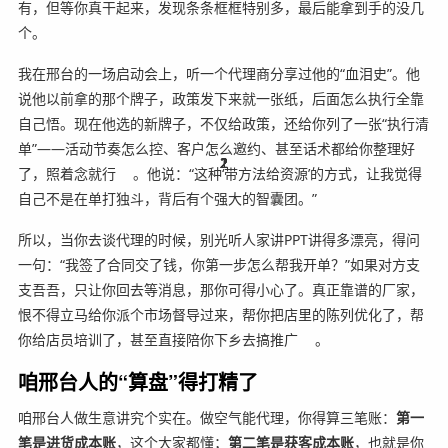
有，但等你真干起来，发现条条框框特别多，最后能拿到手的没几
个。
我在邢台的一场启动会上，听一个代理商分享过他的“血泪史”。他
说他以前拿的那个牌子，政策发下来就一张纸，后面怎么执行全靠
自己悟。现在他选的新牌子，不仅给政策，还给你列了一张“执行清
单”——活动节奏怎么控、客户怎么邀约、甚至话术都给你整理好
1
2
2
2
2
1
2
了，照着念就行
。他说：“这种‘带方法给资源’的方式，让我觉得
自己不是在单打独斗，背后有个强大的智囊团。”
所以，当你去谈代理的时候，别光听人家讲PPT讲得多漂亮，得问
一句：“我签了合同交了钱，你第一步怎么帮我开单？”如果对方支
支吾吾，只让你回去等消息，那你可得小心了。真正靠谱的厂家，
恨不得立马给你派个市场督导过来，帮你把店里的陈列优化了，帮
你给店员培训了，甚至直接陪你下乡去搞推广
。
咱邢台人的“算盘”得打精了
咱邢台人做生意讲究个实在。做空气能代理，你得算三笔账：
第一
笔是进货成本账
，这个大家都懂；
第二笔是获客成本账
，也就是你