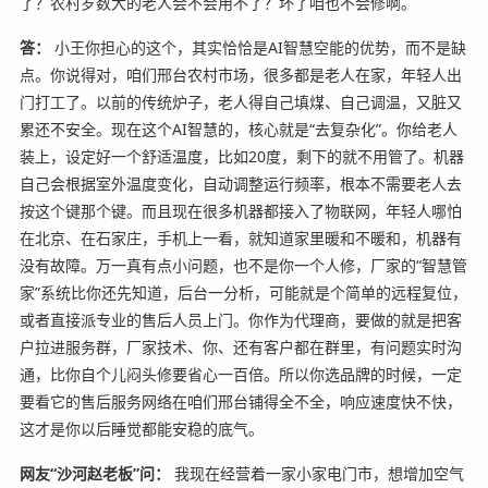
了？农村岁数大的老人会不会用不了？坏了咱也不会修啊。
答：
小王你担心的这个，其实恰恰是AI智慧空能的优势，而不是缺
点。你说得对，咱们邢台农村市场，很多都是老人在家，年轻人出
门打工了。以前的传统炉子，老人得自己填煤、自己调温，又脏又
累还不安全。现在这个AI智慧的，核心就是“去复杂化”。你给老人
装上，设定好一个舒适温度，比如20度，剩下的就不用管了。机器
自己会根据室外温度变化，自动调整运行频率，根本不需要老人去
按这个键那个键。而且现在很多机器都接入了物联网，年轻人哪怕
在北京、在石家庄，手机上一看，就知道家里暖和不暖和，机器有
没有故障。万一真有点小问题，也不是你一个人修，厂家的“智慧管
家”系统比你还先知道，后台一分析，可能就是个简单的远程复位，
或者直接派专业的售后人员上门。你作为代理商，要做的就是把客
户拉进服务群，厂家技术、你、还有客户都在群里，有问题实时沟
通，比你自个儿闷头修要省心一百倍。所以你选品牌的时候，一定
要看它的售后服务网络在咱们邢台铺得全不全，响应速度快不快，
这才是你以后睡觉都能安稳的底气。
网友“沙河赵老板”问：
我现在经营着一家小家电门市，想增加空气