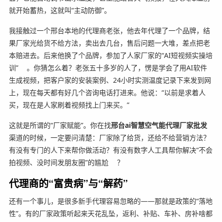
就开始蓄热，这就叫“主动防御”。
我接触过一个邢台本地的代理商老张，他去年代理了一个品牌，结
果厂家光给货不给方法，卖出去几台，售后问题一大堆，差点把老
本赔进去。后来他换了个品牌，参加了人家厂家的“AI短视频实操培
训”
。你猜怎么着？老张五十多岁的人了，愣是学会了用AI软件
生成视频，把客户家的安装案例、24小时实测温度记录下来发到网
上，现在每天都有好几个咨询电话打进来。他说：“以前是求着人
买，现在是人家刷着视频找上门来买。”
这就是所谓的“厂家赋能”。你在找
邢台ai智慧空气能代理厂家批发
渠道的时候，一定要问清楚：厂家除了给货，还给不给营销方法？
有没有专门的人下来帮你做活动？有没有数字人工具帮你解决“不会
拍视频、没时间发朋友圈”的尴尬
？
代理商的“富贵病”与“解药”
还有一个事儿，是很多新手代理容易忽略的——那就是政策的“落地
性”。有的厂家政策听起来天花乱坠，返利、补贴、车补、房补啥都