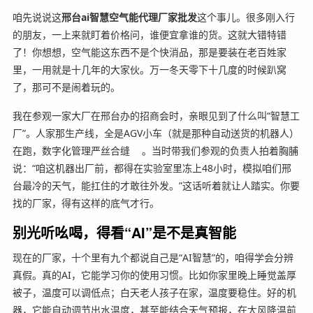
咱先说说这
邢台ai智慧空气能代理厂家批发
这个事儿。很多刚入行
的朋友，一上来就盯着价格问，谁便宜拿谁的货。这就大错特错
了！你想想，空气能这东西不是个快消品，那是要装在老百姓家
里，一用就是十几年的大家伙。万一冬天零下十几度的时候趴窝
了，那可不是闹着玩的。
我在参观一家大厂在邢台办的招商会时，亲眼见到了什么叫“智慧工
厂”。人家那生产线，全是AGV小车（就是那种自动送货的机器人）
在跑，数字化管理严丝合缝
。当时带我们参观的负责人拍着胸脯
说：“咱这机器出厂前，都得在实验室里冻上48小时，模拟咱们邢
台最冷的天气，能扛住的才敢往外发。”这话听着就让人踏实。你要
找的厂家，得有这样的底气才行。
别光听吆喝，得看“AI”是不是真智能
现在的厂家，十个里有九个都说自己是“AI智慧”的，咱得学会分辨
真假。真的AI，它能学习你的使用习惯。比如你家里晚上睡觉盖厚
被子，温度可以调低点；白天老人孩子在家，温度要稳住。好的机
器，它能自动调节出水温度，甚至能结合天气预报，在大风降温前