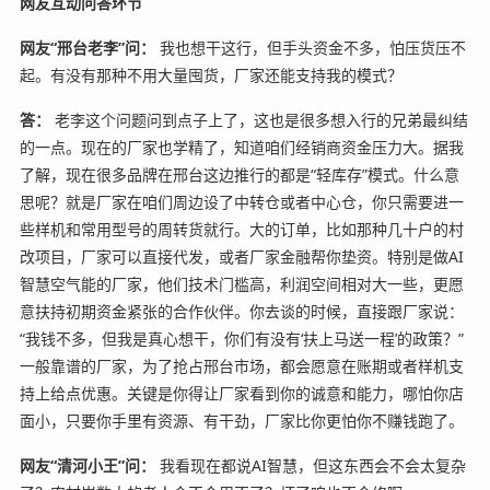
网友互动问答环节
网友“邢台老李”问：
我也想干这行，但手头资金不多，怕压货压不
起。有没有那种不用大量囤货，厂家还能支持我的模式？
答：
老李这个问题问到点子上了，这也是很多想入行的兄弟最纠结
的一点。现在的厂家也学精了，知道咱们经销商资金压力大。据我
了解，现在很多品牌在邢台这边推行的都是“轻库存”模式。什么意
思呢？就是厂家在咱们周边设了中转仓或者中心仓，你只需要进一
些样机和常用型号的周转货就行。大的订单，比如那种几十户的村
改项目，厂家可以直接代发，或者厂家金融帮你垫资。特别是做AI
智慧空气能的厂家，他们技术门槛高，利润空间相对大一些，更愿
意扶持初期资金紧张的合作伙伴。你去谈的时候，直接跟厂家说：
“我钱不多，但我是真心想干，你们有没有‘扶上马送一程’的政策？”
一般靠谱的厂家，为了抢占邢台市场，都会愿意在账期或者样机支
持上给点优惠。关键是你得让厂家看到你的诚意和能力，哪怕你店
面小，只要你手里有资源、有干劲，厂家比你更怕你不赚钱跑了。
网友“清河小王”问：
我看现在都说AI智慧，但这东西会不会太复杂