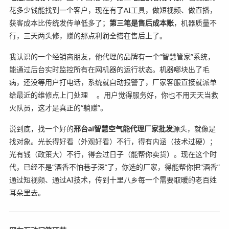
花多少钱能找到一个客户，现在有了AI工具，做短视频、做直播，
获客成本比传统发传单低多了；
第三笔是售后成本账
，机器质量不
行，三天两头修，赚的那点利润全搭在售后上了。
我认识的一个经销商朋友，他代理的品牌有一个“智慧管家”系统，
能通过后台实时监控所有在网机器的运行状态。机器哪块出了毛
病，还没等用户打电话，系统就自动报警了，厂家客服直接就派单
给最近的维修点上门处理
。用户觉得服务好，你也不用天天当救
火队员，这才是真正的“躺赚”。
说到底，找一个好的
邢台ai智慧空气能代理厂家批发
源头，就像是
找对象。光长得好看（外观好看）不行，得有内涵（技术过硬）；
光有钱（政策大）不行，得会过日子（能帮你卖货）。现在这个时
代，已经不是“酒香不怕巷子深”了，你选的厂家，得能帮你把“酒香”
通过短视频、通过AI技术，传到十里八乡每一个需要取暖的老百姓
耳朵里去。