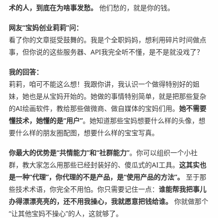
术的人，到底在为啥事发愁。
他们愁的，就是你的钱。
网友“宝妈创业莉莉”问：
看了你的文章挺受鼓舞的。我是个全职妈妈，想利用碎片时间做点
事，但你说的这些服务器、API我完全听不懂，是不是就没戏了？
我的回答：
莉莉，咱可不能这么想！我跟你讲，我认识一个做得特别好的姐
妹，她也是从宝妈开始的。她做的事情特别简单，就是把那些复杂
的AI绘画软件，教给那些做微商、做自媒体的宝妈们用。
她不需要
懂技术，她懂的是“用户”
。她知道那些宝妈想要什么样的头像，想
要什么样的朋友圈配图，想要什么样的宝宝写真。
你最大的优势是“共情能力”和“社群能力”
。你可以组织一个小社
群，教大家怎么用那些已经封装好的、傻瓜式的AI工具。
这其实也
是一种“代理”，你代理的不是产品，是“使用产品的方法”。
至于那
些技术术语，你完全不用怕。你只需要记住一点：
谁能帮我把事儿
办得漂漂亮亮的，还不用我操心，我就愿意把钱给谁。
你就做那个
“让其他宝妈不操心”的人，这就够了。