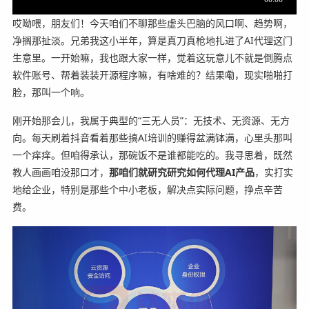
哎呦喂，朋友们！今天咱们不聊那些虚头巴脑的风口啊、趋势啊，
净搁那扯淡。兄弟我这小半年，算是真刀真枪地扎进了AI代理这门
生意里。一开始嘛，我也跟大家一样，觉着这玩意儿不就是倒腾点
软件账号、帮着装装开源程序嘛，有啥难的？结果嘞，现实啪啪打
脸，那叫一个响。
刚开始那会儿，我属于典型的“三无人员”：无技术、无资源、无方
向。每天刷着抖音看着那些搞AI培训的赚得盆满钵满，心里头那叫
一个痒痒。但咱得承认，那碗饭不是谁都能吃的。我寻思着，既然
教人画画咱没那口才，
那咱们就研究研究如何代理AI产品
，实打实
地给企业，特别是那些个中小老板，解决点实际问题，挣点辛苦
费。