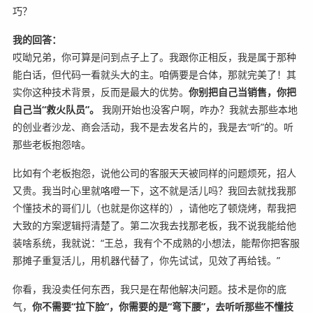
巧？
我的回答：
哎呦兄弟，你可算是问到点子上了。我跟你正相反，我是属于那种
能白话，但代码一看就头大的主。咱俩要是合体，那就完美了！其
实你这种技术背景，反而是最大的优势。
你别把自己当销售，你把
自己当“救火队员”。
我刚开始也没客户啊，咋办？我就去那些本地
的创业者沙龙、商会活动，我不是去发名片的，我是去“听”的。听
那些老板抱怨啥。
比如有个老板抱怨，说他公司的客服天天被同样的问题烦死，招人
又贵。我当时心里就咯噔一下，这不就是活儿吗？我回去就找我那
个懂技术的哥们儿（也就是你这样的），请他吃了顿烧烤，帮我把
大致的方案逻辑捋清楚了。第二次我去找那老板，我不说我能给他
装啥系统，我就说：“王总，我有个不成熟的小想法，能帮你把客服
那摊子重复活儿，用机器代替了，你先试试，见效了再给钱。”
你看，我没卖任何东西，我只是在帮他解决问题。技术是你的底
气，
你不需要“拉下脸”，你需要的是“弯下腰”，去听听那些不懂技