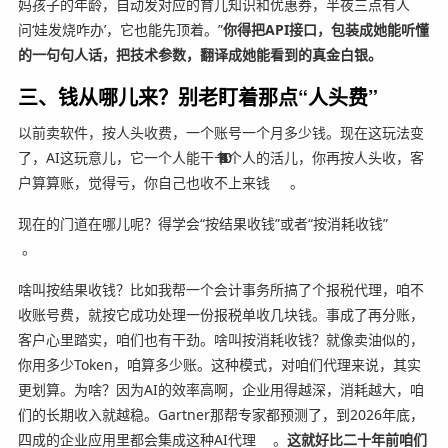
妈孩子的年龄，自动发对应的育儿知识和优惠券，半夜三点有人
问‘娃发烧咋办’，它也能先顶着。”
你得把API接口，包装成她能听懂
的一句句人话，把技术参数，翻译成她能看到的真金白银。
三、钱从哪儿来？别老盯着那点“人头费”
以前卖软件，按人头收费，一个账号一个月多少钱。现在这玩法变
了，AI这玩意儿，它一个人能干十个人的活儿，你再按人头收，客
10
10
1
4
4
8
3
3
户算算账，觉得亏，你自己也收不上来钱
。
现在的门道在哪儿呢？得学会“按结果收钱”或者“按消耗收钱”
。
啥叫按结果收钱？比如我帮一个会计事务所搞了个报税代理，咱不
收账号费，就按它成功处理一份报税单收几块钱。事成了再分账，
客户心里踏实，咱们也有干劲。啥叫按消耗收钱？就像卖油似的，
你用多少Token，咱算多少账。这种模式，对咱们代理来说，其实
更划算。为啥？因为AI的效率高啊，企业用得越深，消耗越大，咱
们的长期收入就越稳。Gartner那帮专家都预测了，到2026年底，
四成的企业应用里都会集成这种AI代理
。
这就好比二十年前咱们