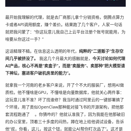
最开始我理解的代理，就是去厂商那儿拿个分销资格，倒腾点算力
卡或者API调用额度，赚个差价。结果跑了几个客户，人家一句话
就把我问蒙了：“你这玩意儿我自己上云平台注册个账号就能用，为
啥要从你这过一手？”
这话糙理不糙。在信息这么透明的年代，
纯粹的“二道贩子”生存空
间几乎被挤没了。
我这几个月最大的感触就是，
今天讨论如何代理
AI产品，核心不再是“卖盒子”，而是“卖服务”、卖那种“把大模型请
下神坛，塞进客户破机房里的能力”。
就拿我一个河南的老乡客户来说，开了个不大的服装厂，想用AI做
质检。他不懂啥是GPU，不懂啥是向量数据库，他就关心两件事：
这玩意儿准不准？坏了找谁修？我当时通过阿里云的一键部署搞了
个环境，用了类似OpenClaw那种能对接飞书的开源架构，把他那
套流程跑通了
。你猜咋的？他就认准我了，因为我能在他那破旧
的办公室里，顶着三十多度的闷热，蹲在地上给他调试设备，告诉
他“叔，你看，这儿，按这个钮，就能让AI帮你盯次品了”。这才是