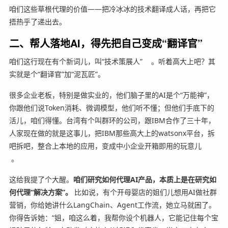
咱们这些草根代理的价值——把冷冰冰的技术翻译成人话，再把它
捂热乎了递出去。
二、帮人落地AI，得先把自己变成“翻译官”
咱们这行现在有个新词儿，叫“技术策展人”
。听着高大上吧？其
实就是个“翻译官”加“泥瓦匠”。
很多企业老板，特别是做实业的，他们脑子里的AI是个“万能神”，
你跟他们说Token消耗、微调模型，他们听不懂；但他们手底下的
活儿，咱们得懂。台湾有个叫群环的公司，跟IBM合作了三十年，
人家现在做的就是这事儿，把IBM那些高大上的watsonx平台，拆
吧拆吧，整合上本地的应用，变成中小企业开箱即用的玩意儿
。
这给我提了个大醒。
咱们研究如何代理AI产品，本质上是在研究如
何代理“解决方案”。
比如说，有个开母婴店的姐们儿想用AI做社群
营销，你给她讲什么LangChain、Agent工作流，她立马就困了。
你得告诉她：“姐，咱这么着，我帮你设个机器人，它能记住每个宝