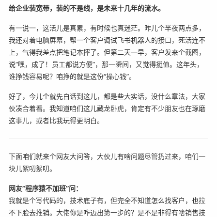
给企业装宽带，装的不是线，是未来十几年的流水。
有一说一，这活儿是真累，有时候也真迷茫。昨儿个半夜两点多，
我还对着电脑屏幕，帮一个客户调试飞书机器人的接口，死活连不
上，气得我差点把笔记本摔了。但第二天一早，客户发来个截图，
说“嘿，成了！员工都说方便”，那一瞬间，又觉得挺值。这年头，
谁挣钱容易呢？咱挣的就是这份“操心钱”。
好了，今儿个就先白话到这儿，都是些大实话，没什么章法，大家
伙凑合着看。我知道咱们这儿藏龙卧虎，肯定有不少朋友也在琢磨
这事儿，或者比我玩得更明白。
下面咱们就来个网友大问答，大伙儿有啥问题尽管扔过来，咱们一
块儿絮叨絮叨。
网友“程序猿不加班”问：
我就是个写代码的，技术底子有，但完全不知道怎么找客户，也拉
不下脸去推销。大佬你是咋迈出第一步的？是不是非得有啥销售技