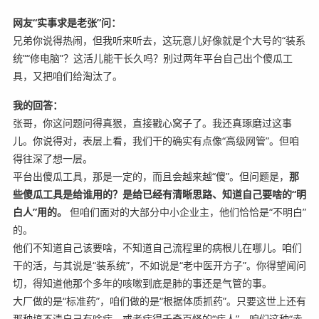
网友“实事求是老张”问：
兄弟你说得热闹，但我听来听去，这玩意儿好像就是个大号的“装系
统”“修电脑”？这活儿能干长久吗？别过两年平台自己出个傻瓜工
具，又把咱们给淘汰了。
我的回答：
张哥，你这问题问得真狠，直接戳心窝子了。我还真琢磨过这事
儿。你说得对，表层上看，我们干的确实有点像“高级网管”。但咱
得往深了想一层。
平台出傻瓜工具，那是一定的，而且会越来越“傻”。但问题是，
那
些傻瓜工具是给谁用的？是给已经有清晰思路、知道自己要啥的“明
白人”用的。
但咱们面对的大部分中小企业主，他们恰恰是“不明白”
的。
他们不知道自己该要啥，不知道自己流程里的病根儿在哪儿。咱们
干的活，与其说是“装系统”，不如说是“老中医开方子”。你得望闻问
切，得知道他那个多年的咳嗽到底是肺的事还是气管的事。
大厂做的是“标准药”，咱们做的是“根据体质抓药”。只要这世上还有
那种搞不清自己有啥病、或者病得千奇百怪的“病人”，咱们这种“赤