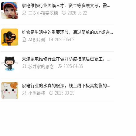
家电维修行业面临人才、资金等多项大考，需要解决当前存在的问题，虽然有一些非正规军扰乱市场秩序的行为存在,但整体来看这个行业的未来还是充满希望的.
2026-05-22
三岁小孩要吃糖
维修是生活中的重要环节，通过简单的DIY或选择专业的服务来解决家电故障问题，无论是冰箱、洗衣机还是空调等常见电器设备出现故障时都需要及时修复以保证其正常运行和使用寿命的延长；同时也要注意对家居环境的维护和保养以减少类似问题的发生频率和难度！
2025-05-02
AI识片酱
天津家电维修行业在做好防疫措施后已复工，各企业需准备口罩、消毒水等防护用品，员工和顾客要保持1米以上安全距离；企业员工使用津心办小程序申领健康码并测温上岗：对出现发热等症状人员要及时报备暂不返岗，新冠肺炎流行期间家电商服务防控指南要求严格扫码进入门店等措施避免疫情传播风险
2025-04-06
坂井家的思念
家电行业的水真的很深，线上线下极其割裂的情况仍然存在，大经销商们仍然把控着各地的销售渠道和品牌价格体系；而电商平台则逐渐崭露头角成为新的垄断力量。**要想完全掌握自己的命运**，对于现在的家居品牌来说仍然是遥不可及的梦想
2025-03-29
小尚最棒