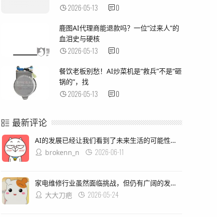
2026-05-13
0
鹿图AI代理商能退款吗？一位“过来人”的
血泪史与硬核
2026-05-13
0
餐饮老板别愁！AI炒菜机是“救兵”不是“砸
锅的”，找
2026-05-13
0
最新评论
AI的发展已经让我们看到了未来生活的可能性，从智能助手到自动驾驶汽车再到虚拟现实体验等等，然而在这个过程中我们也面临着挑战：如何确保这些新技术能够真正为我们带来便利和安全？我认为这需要我们关注隐私保护和数据安全两个方面的问题同时加强对于人工智能技术的监管和指导确保其发展方向符合我们的期望和需要！
2026-06-11
brokenn_n
家电维修行业虽然面临挑战，但仍有广阔的发展空间，通过不断学习和进步，电器技术基础和电工知识手册，为自学者和专业人士提供宝贵的参考和学习资源，家用电器故障检修教程、空调器安装与维修实用技能图解版，洗衣机、冰箱等常用家用电器的维护与保养方法，这些书籍涵盖了从基础知识到实践技能的全面内容,能够帮助读者快速入门和提高专业技能.
2026-05-24
大大刀疤